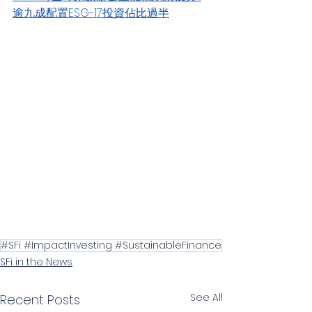
逾九成配置ESG-17投資佔比過半
#SFi #ImpactInvesting #SustainableFinance
SFi in the News
See All
Recent Posts